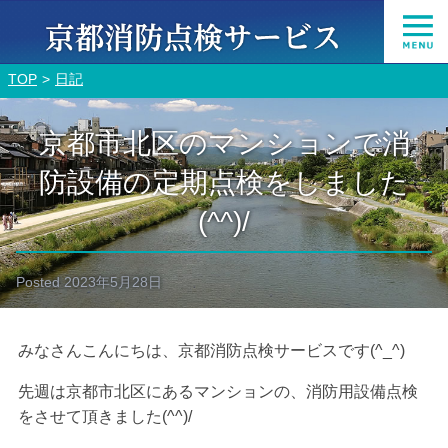
TOP
日記
京都市北区のマンションで消
防設備の定期点検をしました
(^^)/
Posted
2023年5月28日
みなさんこんにちは、京都消防点検サービスです(^_^)
先週は京都市北区にあるマンションの、消防用設備点検
をさせて頂きました(^^)/