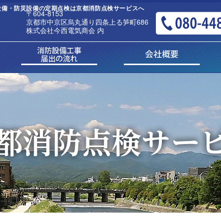
消防設備・防災設備の定期点検は京都消防点検サービスへ
〒604-8153
京都市中京区烏丸通り四条上る笋町686
株式会社今西電気商会 内