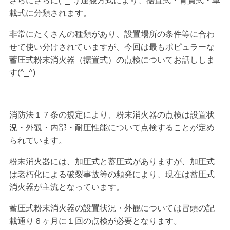
さらにさらに(^_^;) 運搬方式により、据置式・背負式・車
載式に分類されます。
非常にたくさんの種類があり、設置場所の条件等に合わ
せて使い分けされていますが、今回は最もポピュラーな
蓄圧式粉末消火器（据置式）の点検についてお話ししま
す(^_^)
消防法１７条の規定により、粉末消火器の点検は設置状
況・外観・内部・耐圧性能について点検することが定め
られています。
粉末消火器には、加圧式と蓄圧式がありますが、加圧式
は老朽化による破裂事故等の頻発により、現在は蓄圧式
消火器が主流となっています。
蓄圧式粉末消火器の設置状況・外観については冒頭の記
載通り６ヶ月に１回の点検が必要となります。