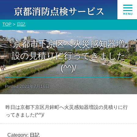
TOP
日記
京都市下京区へ火災感知器増
設の見積りに行ってきました
(^^)/
Posted
2021年7月16日
昨日は京都下京区月鉾町へ火災感知器増設の見積りに行
ってきました(^^)/
Category:
日記