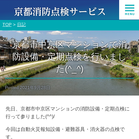
TOP
日記
京都市中京区マンションで消
防設備・定期点検を行いまし
た(^_^)
Posted
2021年9月28日
先日、京都市中京区マンションの消防設備・定期点検に
行って参りました(^^)/
今回は自動火災報知設備・避難器具・消火器の点検で
す。