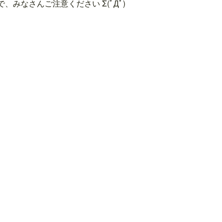
みなさんご注意ください Σ(ﾟДﾟ)
>