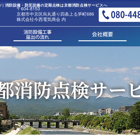
/ | 消防設備・防災設備の定期点検は京都消防点検サービスへ
〒604-8153
京都市中京区烏丸通り四条上る笋町686
株式会社今西電気商会 内