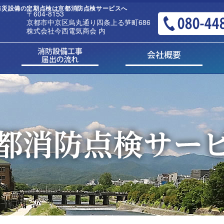
備・防災設備の定期点検は京都消防点検サービスへ
〒604-8153
京都市中京区烏丸通り四条上る笋町686
株式会社今西電気商会 内