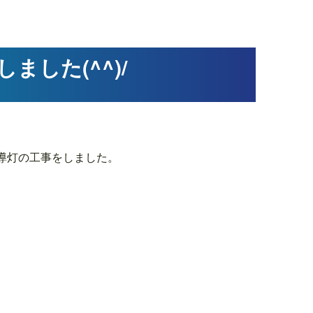
した(^^)/
導灯の工事をしました。
>