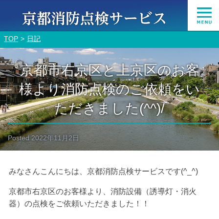
TOP
日記
京都市右京区と上京区のお客
様より消防点検のご依頼をい
ただきました(^^)/
Posted
2022年11月2日
みなさんこんにちは、京都消防点検サービスです(^_^)
京都市右京区のお客様より、消防設備（誘導灯・消火
器）の点検をご依頼いただきました！！