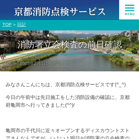
TOP
日記
消防署立会検査の前日確認
Posted
2023年2月1日
みなさんこんにちは、京都消防点検サービスです(^_^)
今日の午前中は先日施工をした消防設備の確認に、京都
府亀岡市へ行ってきました(^^)/
亀岡市の千代川に近々オープンするディスカウントスト
アさんなんですが、いよいよ明日が消防署の立会検査の