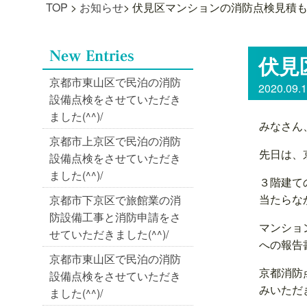
TOP
>
お知らせ
>
伏見区マンションの消防点検見積もり
伏見
京都市東山区で民泊の消防
2020.09.
設備点検をさせていただき
ました(^^)/
みなさん
京都市上京区で民泊の消防
先日は、
設備点検をさせていただき
ました(^^)/
３階建て
当たらな
京都市下京区で旅館業の消
防設備工事と消防申請をさ
マンショ
せていただきました(^^)/
への報告
京都市東山区で民泊の消防
京都消防
設備点検をさせていただき
みいただ
ました(^^)/