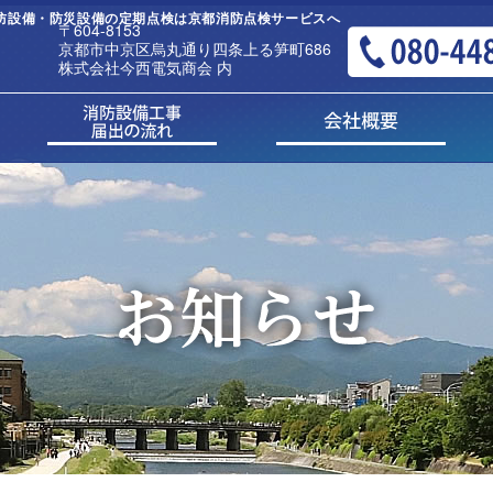
 消防設備・防災設備の定期点検は京都消防点検サービスへ
〒604-8153
京都市中京区烏丸通り四条上る笋町686
株式会社今西電気商会 内