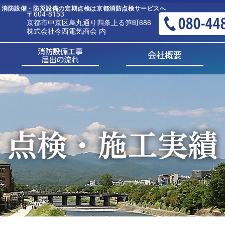
 | 消防設備・防災設備の定期点検は京都消防点検サービスへ
〒604-8153
京都市中京区烏丸通り四条上る笋町686
株式会社今西電気商会 内