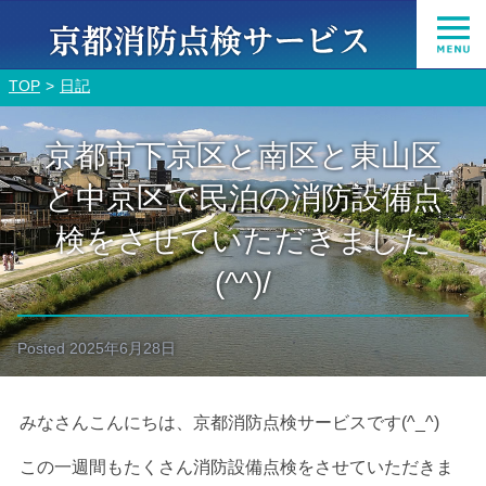
TOP
日記
京都市下京区と南区と東山区
と中京区で民泊の消防設備点
検をさせていただきました
(^^)/
Posted
2025年6月28日
みなさんこんにちは、京都消防点検サービスです(^_^)
この一週間もたくさん消防設備点検をさせていただきま