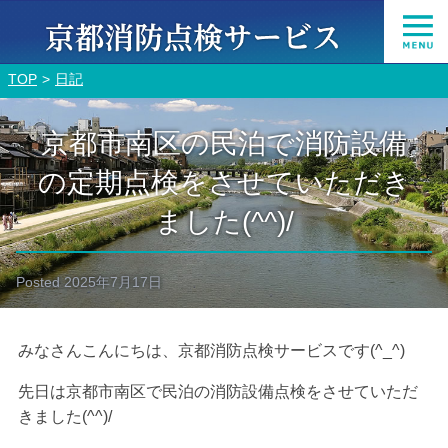
TOP
日記
京都市南区の民泊で消防設備
の定期点検をさせていただき
ました(^^)/
Posted
2025年7月17日
みなさんこんにちは、京都消防点検サービスです(^_^)
先日は京都市南区で民泊の消防設備点検をさせていただ
きました(^^)/