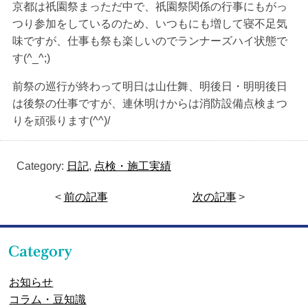
京都は祇園祭まっただ中で、祇園祭関係の行事にもがっ
つり参加をしているのため、いつもにも増して寝不足気
味ですが、仕事も祭も楽しいのでランナーズハイ状態で
す(^_^;)
前祭の巡行が終わって明日は山仕舞、明後日・明明後日
は後祭の仕事ですが、連休明けからは消防設備点検まつ
りを頑張ります(^^)/
Category:
日記
,
点検・施工実績
<
前の記事
次の記事
>
お知らせ
コラム・豆知識