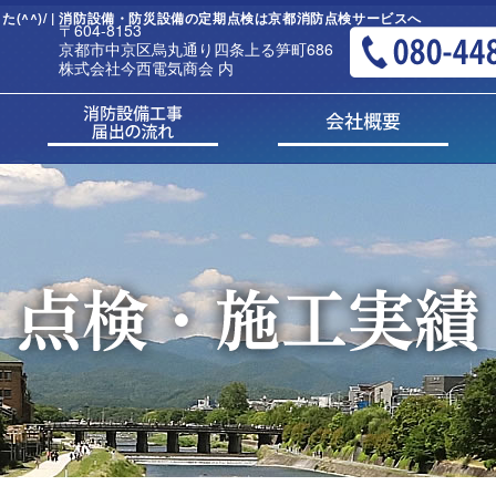
^^)/ | 消防設備・防災設備の定期点検は京都消防点検サービスへ
〒604-8153
京都市中京区烏丸通り四条上る笋町686
株式会社今西電気商会 内