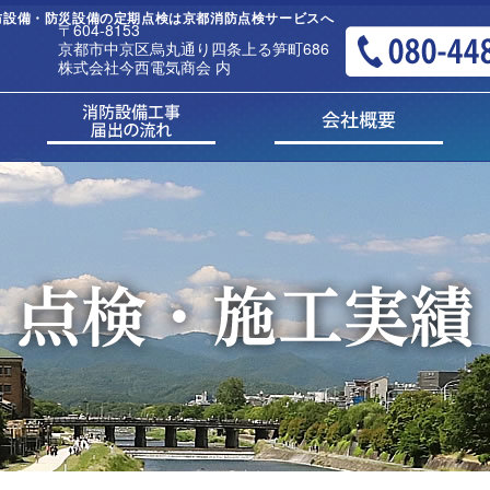
 消防設備・防災設備の定期点検は京都消防点検サービスへ
〒604-8153
京都市中京区烏丸通り四条上る笋町686
株式会社今西電気商会 内