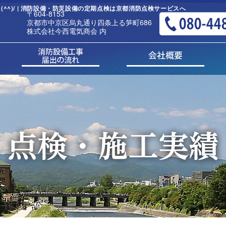
^)/ | 消防設備・防災設備の定期点検は京都消防点検サービスへ
〒604-8153
京都市中京区烏丸通り四条上る笋町686
株式会社今西電気商会 内