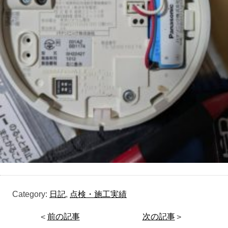
Category:
日記
,
点検・施工実績
<
前の記事
次の記事
>