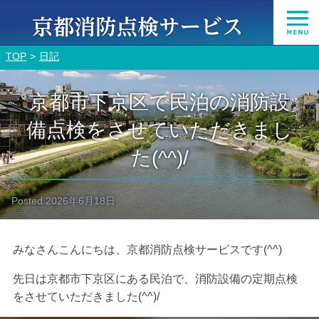
TOP
日記
京都市下京区で民泊の消防設
備点検をさせていただきまし
た(^^)/
Posted
2026年6月18日
みなさんこんにちは、京都消防点検サービスです(^^)
先日は京都市下京区にある民泊で、消防設備の定期点検
をさせていただきました(^^)/