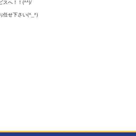
へ！！(^^)/
せ下さい(^_^)
>