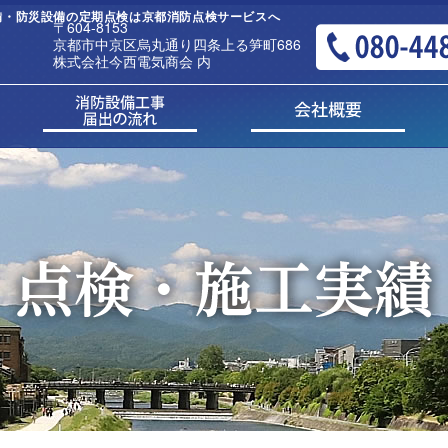
防設備・防災設備の定期点検は京都消防点検サービスへ
〒604-8153
京都市中京区烏丸通り四条上る笋町686
株式会社今西電気商会 内