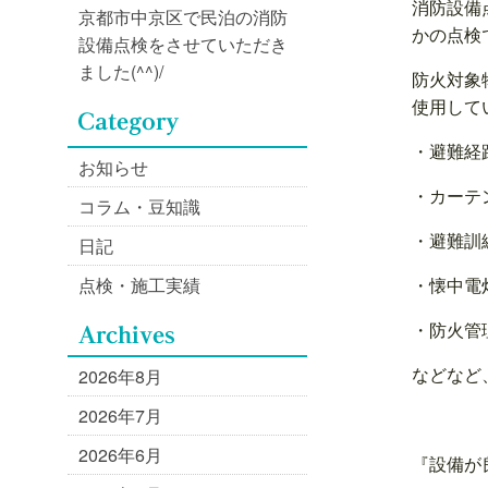
消防設備
京都市中京区で民泊の消防
かの点検
設備点検をさせていただき
ました(^^)/
防火対象
使用して
・避難経
お知らせ
・カーテ
コラム・豆知識
・避難訓
日記
・懐中電
点検・施工実績
・防火管
などなど
2026年8月
2026年7月
2026年6月
『設備が