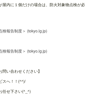
が屋内に１個だけの場合は、防火対象物点検が必
＞ (tokyo.lg.jp)
＞ (tokyo.lg.jp)
お問い合わせください】
へ！！(^^)/
せ下さい(^_^)