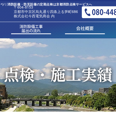
)/ | 消防設備・防災設備の定期点検は京都消防点検サービスへ
〒604-8153
京都市中京区烏丸通り四条上る笋町686
株式会社今西電気商会 内