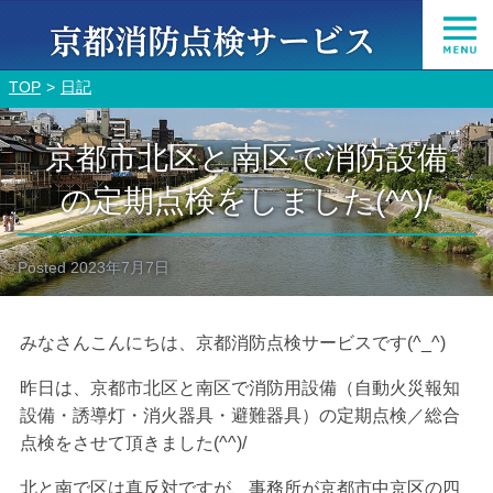
TOP
日記
京都市北区と南区で消防設備
の定期点検をしました(^^)/
Posted
2023年7月7日
みなさんこんにちは、京都消防点検サービスです(^_^)
昨日は、京都市北区と南区で消防用設備（自動火災報知
設備・誘導灯・消火器具・避難器具）の定期点検／総合
点検をさせて頂きました(^^)/
北と南で区は真反対ですが、事務所が京都市中京区の四