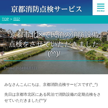
TOP
日記
京都市北区で民泊の消防設備
点検をさせていただきました
(^^)/
Posted
2024年6月1日
みなさんこんにちは、京都消防点検サービスです(^_^)
先日は京都市北区にある民泊で消防設備の定期点検をさ
せていただきました(^^)/