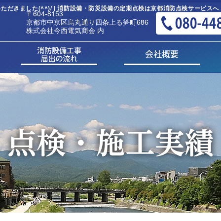
きました(^^)/ | 消防設備・防災設備の定期点検は京都消防点検サービスへ
〒604-8153
京都市中京区烏丸通り四条上る笋町686
株式会社今西電気商会 内