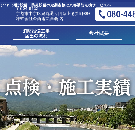
^)/ | 消防設備・防災設備の定期点検は京都消防点検サービスへ
〒604-8153
京都市中京区烏丸通り四条上る笋町686
株式会社今西電気商会 内