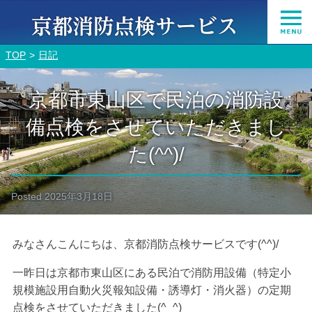
TOP
日記
京都市東山区で民泊の消防設
備点検をさせていただきまし
た(^^)/
Posted
2025年3月18日
みなさんこんにちは、京都消防点検サービスです(^^)/
一昨日は京都市東山区にある民泊で消防用設備（特定小
規模施設用自動火災報知設備・誘導灯・消火器）の定期
点検をさせていただきました(^_^)