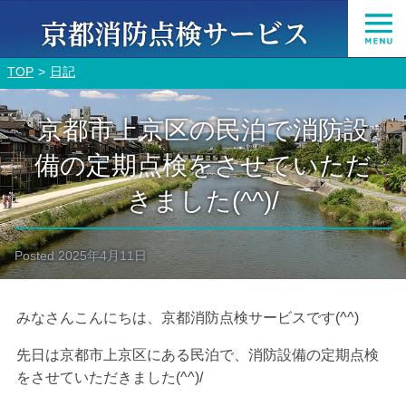
TOP
日記
京都市上京区の民泊で消防設
備の定期点検をさせていただ
きました(^^)/
Posted
2025年4月11日
みなさんこんにちは、京都消防点検サービスです(^^)
先日は京都市上京区にある民泊で、消防設備の定期点検
をさせていただきました(^^)/