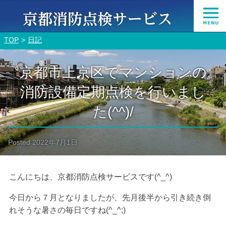
TOP
日記
京都市上京区でマンションの
消防設備定期点検を行いまし
た(^^)/
Posted
2022年7月1日
こんにちは、京都消防点検サービスです(^_^)
今日から７月となりましたが、先月後半から引き続き倒
れそうな暑さの毎日ですね(^_^;)